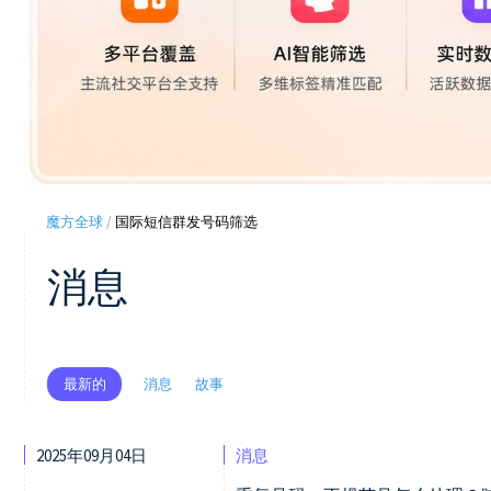
魔方全球
/
国际短信群发号码筛选
消息
消息
故事
最新的
2025年09月04日
消息