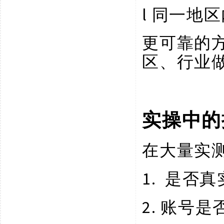
l
同一地区
更可靠的
区、行业
实操中的
在大量实
1.
是否真
2.
账号是