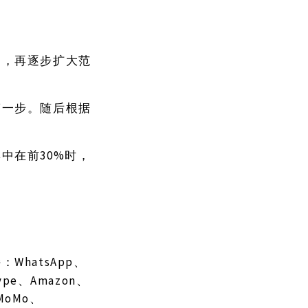
户，再逐步扩大范
第一步。随后根据
30%时，
集中在前
WhatsApp、
持：
kype、Amazon、
、MoMo、