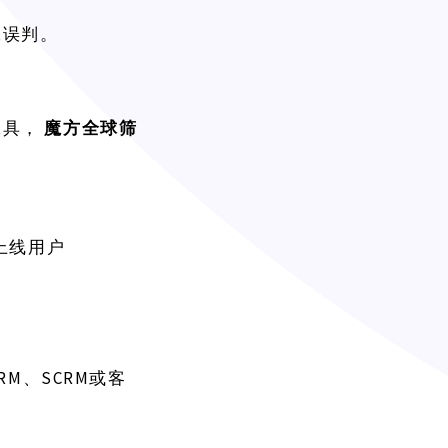
工误判。
工具，
魔方全球筛
上线用户
RM、SCRM或客