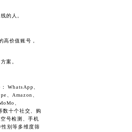
在线的人。
跃”的高价值账号，
入方案。
持：
WhatsApp、
kype、Amazon、
h、MoMo、
OKX等数十个社交、购
、空号检测、手机
龄性别等多维度筛