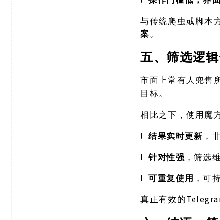
l
操作门槛低，界
与传统爬虫或脚本
案
。
五、筛选逻辑
市面上常有人兜售
目标。
相比之下，使用魔
l
结果实时更新
，
l
针对性强
，筛选
l
可重复使用
，可
Tele
真正有效的