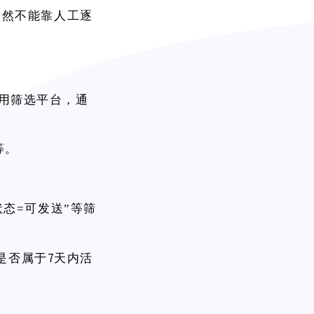
显然不能靠人工逐
以使用筛选平台，通
等。
状态=可发送”等筛
7天内活
是否属于