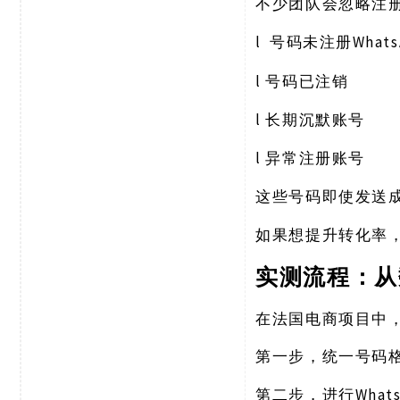
不少团队会忽略注
l
What
号码未注册
l
号码已注销
l
长期沉默账号
l
异常注册账号
这些号码即使发送
如果想提升转化率
实测流程：从
在法国电商项目中
第一步，统一号码
Wha
第二步，进行