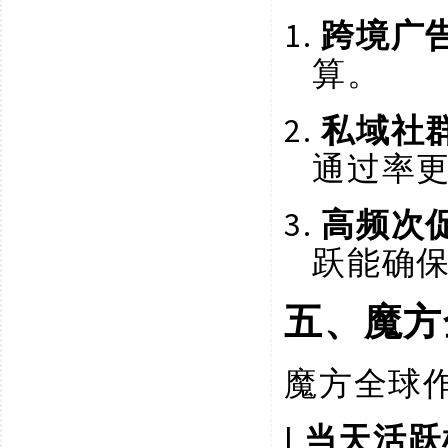
1.
跨境广
算。
2.
私域社
通过率
3.
高频次
跃能确
五、魔方
魔方全球
l
当天活跃