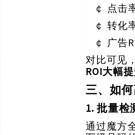
￠
点击
￠
转化
￠
R
广告
对比可见
ROI大幅
三、如何
1. 批量
通过魔方