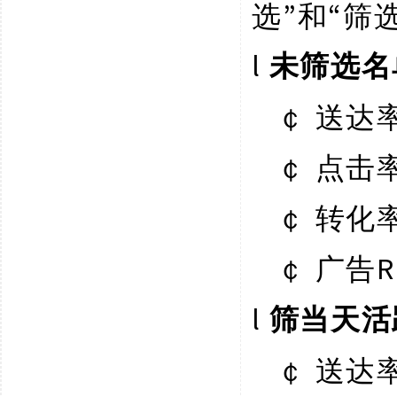
选”和“筛
l
未筛选名
￠
送达
￠
点击
￠
转化
￠
R
广告
l
筛当天活
￠
送达