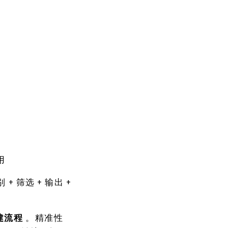
用
 筛选 + 输出 +
建流程
。精准性