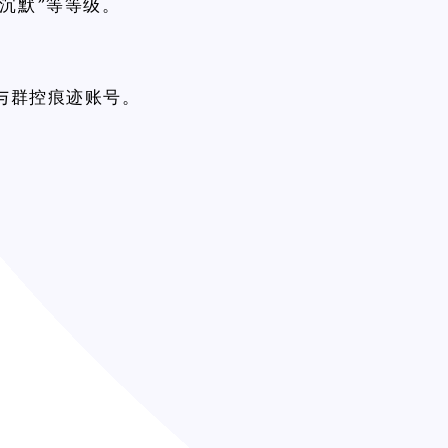
/沉默”等等级。
风险与群控痕迹账号。