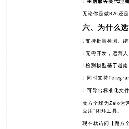
l
生活服务类代理
B2C还
无论你是做
六、为什么选
l
支持批量检测、结
l
无需开发，运营人
l
检测模型基于越南
l
Teleg
同时支持
l
可导出标准化文
Zalo
魔方全球为
应用”闭环工具。
现在就访问【魔方