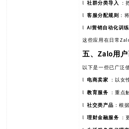
l
社群分类导入
：
l
客服分配规则
：
l
AI营销自动化训
Z
这些应用在日常
Zalo
五、
以下是一些已广泛
l
电商卖家
：以女
l
教育服务
：重点
l
社交类产品
：根
l
理财金融服务
：