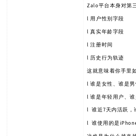
Zalo平台本身对
l
用户性别字段
l
真实年龄字段
l
注册时间
l
历史行为轨迹
这就意味着你手里
l
谁是女性、谁是男
l
谁是年轻用户、谁
l
7天内活跃，
谁近
l
iPh
谁使用的是