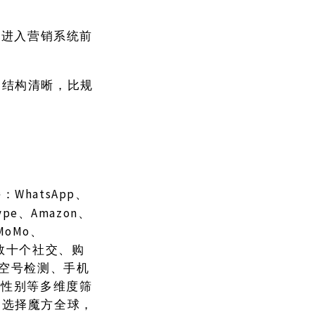
单在进入营销系统前
。结构清晰，比规
WhatsApp、
持：
kype、Amazon、
、MoMo、
KX等数十个社交、购
、空号检测、手机
龄性别等多维度筛
。选择魔方全球，