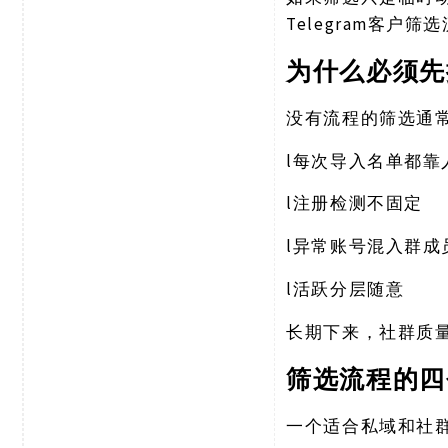
Telegram客户
为什么必须先
没有流程的筛选通
l
每次导入名单都靠
l
注册检测不固定
l
异常账号混入群成
l
活跃分层随意
长期下来，社群质
筛选流程的四
一个适合私域和社