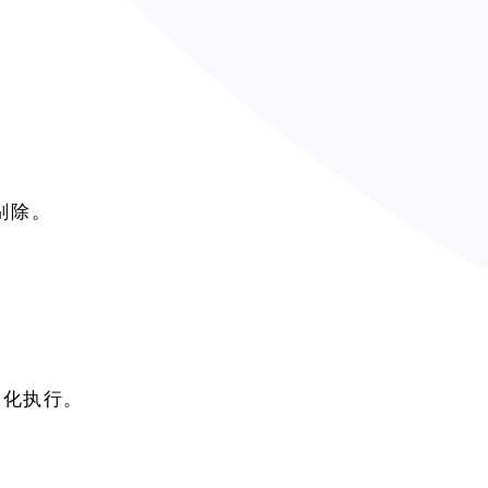
前剔除。
动化执行。