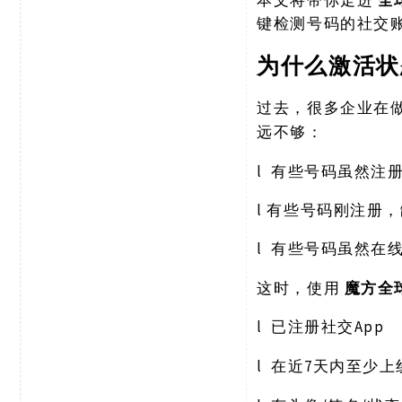
键检测号码的社交
为什么激活状
过去，很多企业在
远不够：
l
有些号码虽然注
l
有些号码刚注册，
l
有些号码虽然在
这时，使用
魔方全
l
App
已注册社交
l
7天内至少上
在近