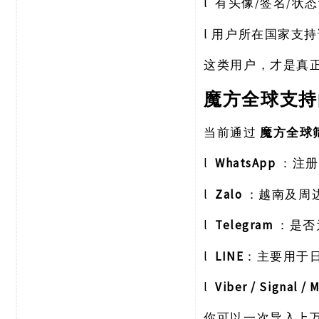
l
/签名/状
有头像
l
用户所在国家支持
这类用户，才是真
魔方全球支持
当前通过
魔方全球
l
WhatsApp
：注册
l
Zalo
：越南及周
l
Telegram
：是否
l
LINE
：主要用于
l
Viber / Signal /
你可以一次导入上