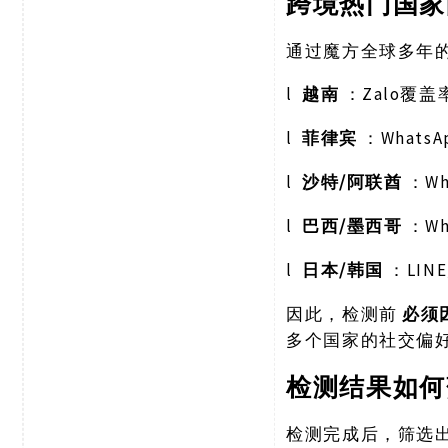
跨境热门国家
通过魔方全球多年
l
越南
Zalo覆盖
：
l
菲律宾
Whats
：
l
/阿联酋
W
沙特
：
l
/墨西哥
W
巴西
：
l
/韩国
LI
日本
：
因此，检测前
必须
多个国家的社交偏
检测结果如何
检测完成后，筛选