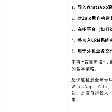
1.
WhatsAp
导入
2.
Zalo用户构
对
3.
T
在多平台（如
4.
CRM系
整合入
5.
用于外包业务交
不再
“盲目海投”
的基本策略。
想快速检测全球号
WhatsApp、Za
达、是否值得投入
果。