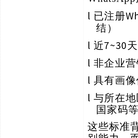
l
W
已注册
结）
l
7~3
近
l
非企业营
l
具有画像
l
与所在地
国家码
这些标准