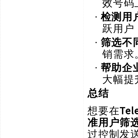
效号码
·
检测用
跃用户
·
筛选不
销需求
·
帮助企
大幅提
总结
想要在
Tel
准用户筛
过控制发