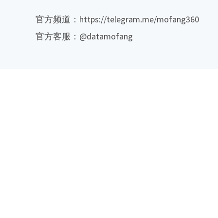
官方频道：https://telegram.me/mofang360
官方客服：@datamofang