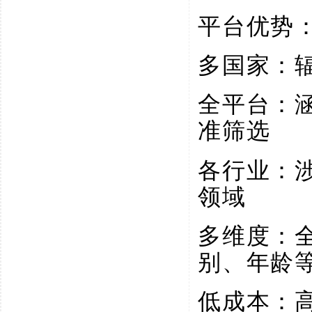
平台优势
多国家：
全平台：
准筛选
各行业：
领域
多维度：
别、年龄
低成本：