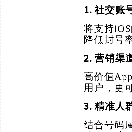
1. 社交
将支持
i
降低封号
2. 营销渠
高价值
A
用户，更
3. 精准人
结合号码