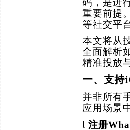
码，是进
重要前提。尤
等社交平台
本文将从
全面解析
精准投放
一、支持
并非所有
应用场景
l
注册
Wha