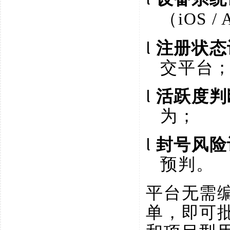
（
iOS /
l
注册状态
交平台
l
活跃度判
为；
l
封号风险
预判。
平台无需
单，即可