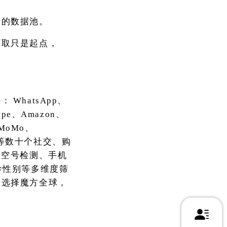
净的数据池。
获取只是起点，
持：
WhatsApp、
kype、Amazon、
h、MoMo、
OKX等数十个社交、购
、空号检测、手机
龄性别等多维度筛
。选择魔方全球，