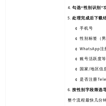
4.
勾选
“性别识别”
5.
处理完成后下载
￠
手机号
￠
性别标签（
￠
WhatsApp
￠
账号活跃度
￠
/地区信
国家
￠
Te
是否注册
6.
按性别字段筛选
整个流程最快几分