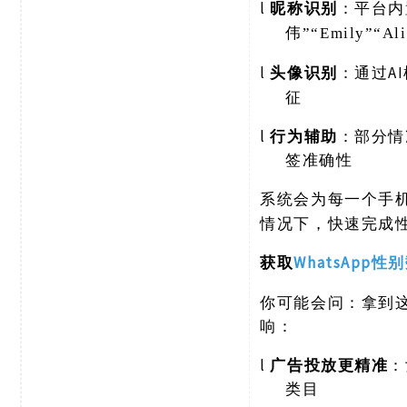
l
昵称识别
：平台内
伟”“Emily”“
l
头像识别
A
：通过
征
l
行为辅助
：部分情
签准确性
系统会为每一个手
情况下，快速完成
WhatsApp性
获取
你可能会问：拿到
响：
l
广告投放更精准
：
类目