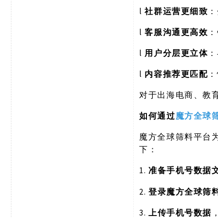
l
社群运营更细致
：
l
客服沟通更高效
：
l
用户分层更立体
：
l
内容推荐更匹配
：
对于出海电商、教
如何通过
魔方全球
魔方全球筛料平台
下：
1.
准备手机号数据
2.
登录魔方全球筛
3.
上传手机号数据