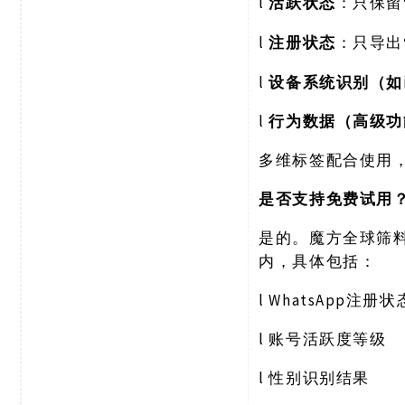
l
活跃状态
：只保留
l
注册状态
：只导出
l
设备系统识别（如
l
行为数据（高级功
多维标签配合使用
是否支持免费试用
是的。魔方全球筛
内，具体包括：
l
WhatsApp注册状
l
账号活跃度等级
l
性别识别结果