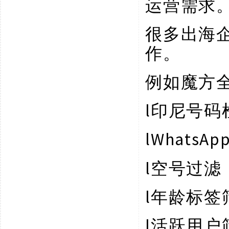
运营需求
很多出海
作。
例如魔方
l
印尼号码
l
WhatsA
l
空号过滤
l
年龄标签
l
活跃用户