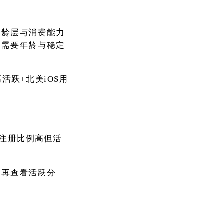
年龄层与消费能力
更需要年龄与稳定
高活跃+北美iOS用
。注册比例高但活
，再查看活跃分