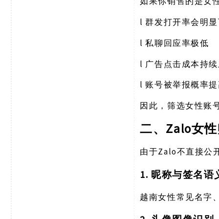
如果你销售的是女
l
群发打开率会明显
l
私聊回应率极低
l
广告点击成本持续
l
账号被举报概率提
因此，筛选女性账
Zalo
二、
Zalo不直接
由于
1. 昵称与签名
越南女性常见名字