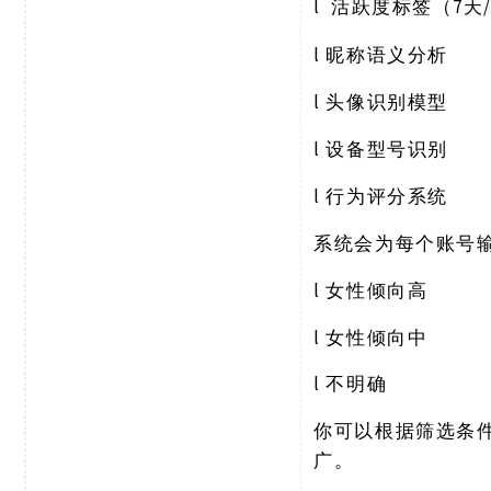
l
7天
活跃度标签（
l
昵称语义分析
l
头像识别模型
l
设备型号识别
l
行为评分系统
系统会为每个账号
l
女性倾向高
l
女性倾向中
l
不明确
你可以根据筛选条
广。