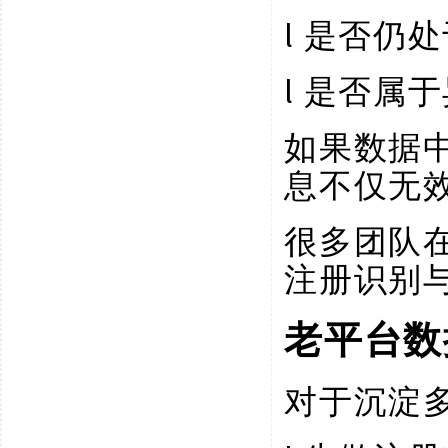
l
是否仍处
l
是否属于
如果数据
息不仅无
很多团队
注册识别
老平台数
对于沉淀