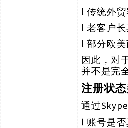
l
传统外贸
l
老客户长
l
部分欧美
因此，对
并不是完
注册状态
Sky
通过
l
账号是否