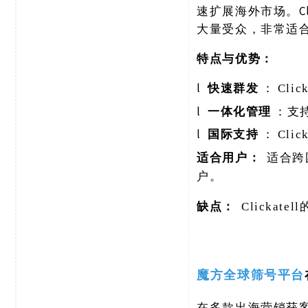
速扩展海外市场。C
大量受众，非常适
特点与优势：
l
快速群发
：
Cl
l
一体化管理
：支
l
国际支持
：
Cl
适合用户：
适合跨
户。
缺点：
Clicka
魔方全球筛号平台
在多款出海营销获